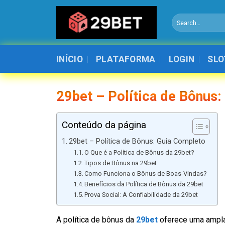
Skip
to
content
INÍCIO
PLATAFORMA
LOGIN
SLO
29bet – Política de Bônus
Conteúdo da página
29bet – Política de Bônus: Guia Completo
O Que é a Política de Bônus da 29bet?
Tipos de Bônus na 29bet
Como Funciona o Bônus de Boas-Vindas?
Benefícios da Política de Bônus da 29bet
Prova Social: A Confiabilidade da 29bet
A política de bônus da
29bet
oferece uma ampl