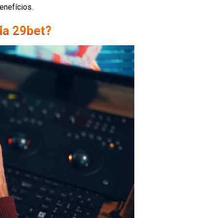
enefícios.
da 29bet?