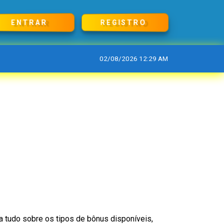
REGISTRO
ENTRAR
02/08/2026 12:29 AM
a tudo sobre os tipos de bônus disponíveis,