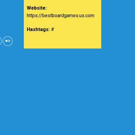
Website:
https://bestboardgames.us.com
Hashtags:
#