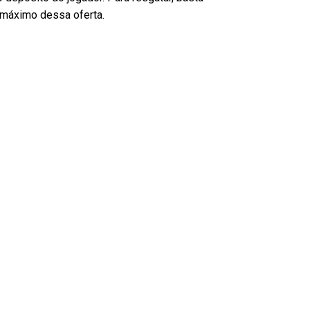
 máximo dessa oferta.