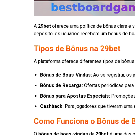
A
29bet
oferece uma política de bônus clara e v
depósito, os usuários recebem um bônus de boa
Tipos de Bônus na 29bet
A plataforma oferece diferentes tipos de bônus
Bônus de Boas-Vindas:
Ao se registrar, os 
Bônus de Recarga:
Ofertas periódicas para
Bônus para Apostas Especiais:
Promoções 
Cashback:
Para jogadores que tiveram uma e
Como Funciona o Bônus de 
O
bônus de boas-vindas
da
29bet
é uma das of