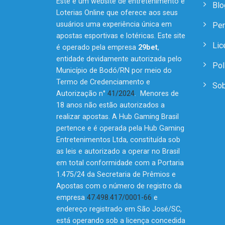
Este é um website de entretenimento e
Blo
Loterias Online que oferece aos seus
usuários uma experiência única em
Per
apostas esportivas e lotéricas. Este site
Lic
é operado pela empresa
29bet
,
entidade devidamente autorizada pelo
Pol
Município de Bodó/RN por meio do
Termo de Credenciamento e
Sob
Autorização n°
41/2024
. Menores de
18 anos não estão autorizados a
realizar apostas. A Hub Gaming Brasil
pertence e é operada pela Hub Gaming
Entretenimentos Ltda, constituída sob
as leis e autorizado a operar no Brasil
em total conformidade com a Portaria
1.475/24 da Secretaria de Prêmios e
Apostas com o número de registro da
empresa
47.498.417/0001-66
e
endereço registrado em São José/SC,
está operando sob a licença concedida