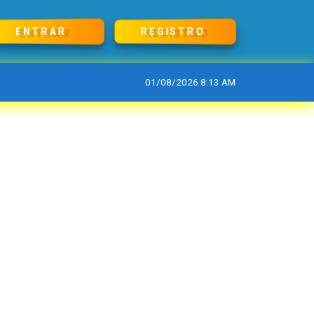
REGISTRO
ENTRAR
01/08/2026 8:13 AM