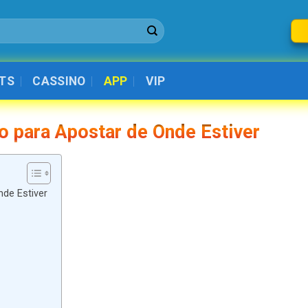
TS
CASSINO
APP
VIP
o para Apostar de Onde Estiver
de Estiver