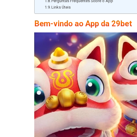
Perguntas Frequentes Sobre o App
Links Úteis
Bem-vindo ao App da 29bet