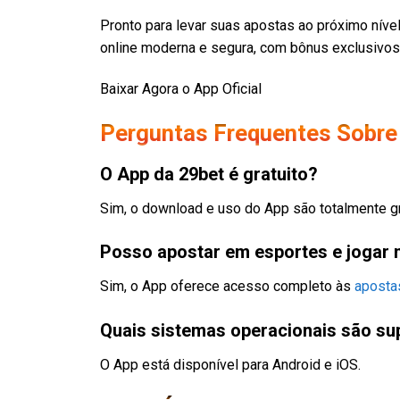
Pronto para levar suas apostas ao próximo níve
online moderna e segura, com bônus exclusivos
Baixar Agora o App Oficial
Perguntas Frequentes Sobre
O App da 29bet é gratuito?
Sim, o download e uso do App são totalmente gr
Posso apostar em esportes e jogar 
Sim, o App oferece acesso completo às
aposta
Quais sistemas operacionais são s
O App está disponível para Android e iOS.