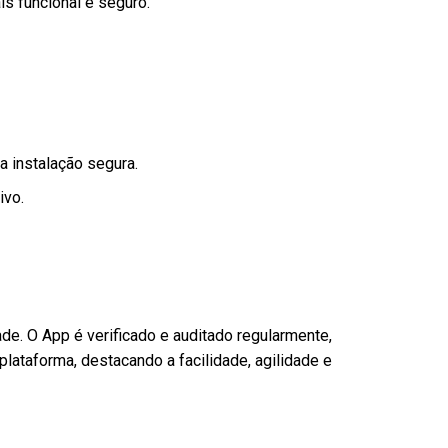
s funcional e seguro.
a instalação segura.
ivo.
de. O App é verificado e auditado regularmente,
plataforma, destacando a facilidade, agilidade e